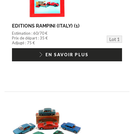
Agricole
Documentation
Train HO
Jeu vidéo/Console
EDITIONS RAMPINI (ITALY) (1)
Playmobil/Lego
Estimation : 60/70 €
Barbie/Big Jim
Prix de départ : 35 €
Lot 1
Jouets Fast Food
Adjugé : 75 €
Trading cards
1/18ème moderne
EN SAVOIR PLUS