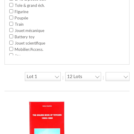
Tole & grand éch.
Figurine
Poupée
Train
Jouet mécanique
Battery toy
Jouet scientifique
Mobilier/Access.
Jeu
Space toy/Robot
Garage/hangar
Travaux publics
|
|
Jeu construction
Divers
Objet publicitaire
Bande dessinée
Circuit
Cycle/Auto
Action Figure
Peluche
Disque