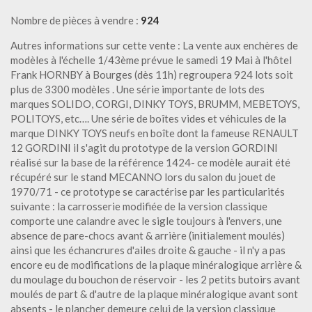
Nombre de pièces à vendre :
924
Autres informations sur cette vente : La vente aux enchères de
modèles à l'échelle 1/43ème prévue le samedi 19 Mai à l'hôtel
Frank HORNBY à Bourges (dès 11h) regroupera 924 lots soit
plus de 3300 modèles . Une série importante de lots des
marques SOLIDO, CORGI, DINKY TOYS, BRUMM, MEBETOYS,
POLITOYS, etc…. Une série de boîtes vides et véhicules de la
marque DINKY TOYS neufs en boîte dont la fameuse RENAULT
12 GORDINI il s'agit du prototype de la version GORDINI
réalisé sur la base de la référence 1424- ce modèle aurait été
récupéré sur le stand MECANNO lors du salon du jouet de
1970/71 - ce prototype se caractérise par les particularités
suivante : la carrosserie modifiée de la version classique
comporte une calandre avec le sigle toujours à l'envers, une
absence de pare-chocs avant & arrière (initialement moulés)
ainsi que les échancrures d'ailes droite & gauche - il n'y a pas
encore eu de modifications de la plaque minéralogique arrière &
du moulage du bouchon de réservoir - les 2 petits butoirs avant
moulés de part & d'autre de la plaque minéralogique avant sont
absents - le plancher demeure celui de la version classique