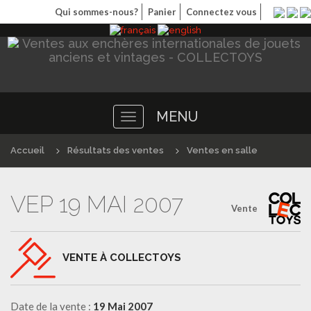
Qui sommes-nous?
Panier
Connectez vous
MENU
Toggle
navigation
Accueil
Résultats des ventes
Ventes en salle
VEP 19 MAI 2007
Vente
VENTE À COLLECTOYS
Date de la vente :
19 Mai 2007