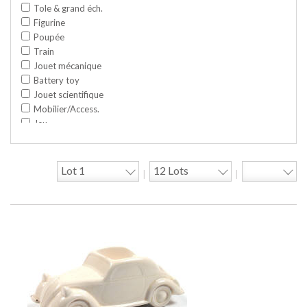
Tole & grand éch.
Figurine
Poupée
Train
Jouet mécanique
Battery toy
Jouet scientifique
Mobilier/Access.
Jeu
Space toy/Robot
Garage/hangar
Travaux publics
|
|
Jeu construction
Divers
Objet publicitaire
Bande dessinée
Circuit
Cycle/Auto
Action Figure
Peluche
Disque