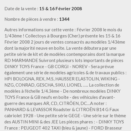
Date de la vente :
15 & 16 Février 2008
Nombre de pièces à vendre :
1344
Autres informations sur cette vente : Février 2008 le mois du
1/43ème ! Collectoys à Bourges (Cher) présente les 15 & 16
Février 2008 2 jours de ventes consacrés au modèles 1/43ème
dont la majorité neuve en boîte. La vente débutera par une
petite série de kit et de modèles contemporains dont la marque
RD MARMANDE Suivront plusieurs lots importants de pièces
DINKY TOYS France - GB CORGI - NOREV - Sera prévue
également une série de modèles agricoles & de travaux publics :
HPI BOLOGNA, REX, M.S, HAUSSER ELASTOLIN, WIKING -
NZG, CONRAD, GESCHA, SIKU, LIONEL ….. La collection de
modèles à l'échelle 1/4.3ème - De nombreux modèles DINKY
TOYS France & GB neufs en boîte - des véhicules d'avant-
guerre des marques AR, CD, CITRÖEN, DC…A noter :
PANHARD & LEVASSOR Roadster & CITROËN B14 G Faux
cabriolet 1928 - Une petite série GEGE - Une série sur le thème
des AUSTIN MINI & des JEE Les pièces phares : - DINKY TOYS
France : PEUGEOT 402 TAXI (bleu & jaune) - FORD Brasseur