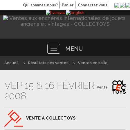
Qui sommes-nous?
Panier
Connectez vous
MENU
Toggle
navigation
Accueil
Résultats des ventes
Ventes en salle
VEP 15 & 16 FÉVRIER
Vente
2008
VENTE À COLLECTOYS