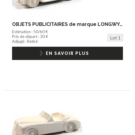
Agricole
Documentation
Train HO
Jeu vidéo/Console
OBJETS PUBLICITAIRES de marque LONGWY (FRANCE) (1)
Playmobil/Lego
Estimation : 50/60 €
Barbie/Big Jim
Prix de départ : 30 €
Lot 1
Jouets Fast Food
Adjugé : Retiré
Trading cards
1/18ème moderne
EN SAVOIR PLUS