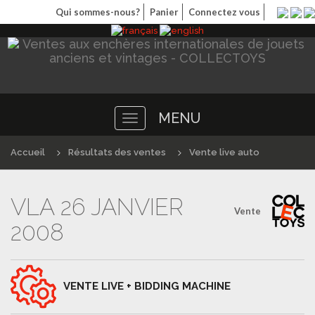
Qui sommes-nous?
Panier
Connectez vous
MENU
Toggle
navigation
Accueil
Résultats des ventes
Vente live auto
VLA 26 JANVIER
Vente
2008
VENTE LIVE + BIDDING MACHINE