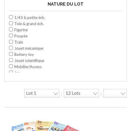
NATURE DU LOT
1/43 & petite éch.
Tole & grand éch.
Figurine
Poupée
Train
Jouet mécanique
Battery toy
Jouet scientifique
Mobilier/Access.
Jeu
Space toy/Robot
Garage/hangar
Travaux publics
|
|
Jeu construction
Divers
Objet publicitaire
Bande dessinée
Circuit
Cycle/Auto