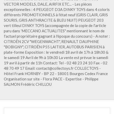
VECTOR MODELS, DALE, AIRFIX ETC... - Les pièces
exceptionnelles : 4 PEUGEOT D3A DINKY TOYS dans 4 coloris
différents PROMOTIONNELS à l'état neuf (GRIS CLAIR, GRIS
SOURIS, GRIS ANTHRACITE & BLEU NUIT) PEUGEOT 203
vert tilleul DINKY TOYS (accompagnée de la copie de l'article
paru dans 'MECCANO ACTUALITES" mentionnant le nom de
l'actuel propriétaire gagnant à l'époque du concours) - A noter :
CITROËN 2CV "WEGENWACHT", RENAULT DAUPHINE
"BOBIGNY", CITROËN P55 LAITIER, AUTOBUS PARISIEN à
plate-forme Exposition : le vendredi 18 avril de 17h à 18h30 &
le samedi 19 Avril de 9h à 10h30 La vente est prévue le samedi
19 avril à partir de 11h Contact: Tel - 02 48 23 24 10 Fax - 02
48 70 49 17 Email: contact@collectoys.fr COLLECTOYS -
Hôtel Frank HORNBY - BP 22 - 18001 Bourges Cedex France
Organisation sur site - Flora PACE - Expertise - Philippe
SALMON Frédéric CHILLOU