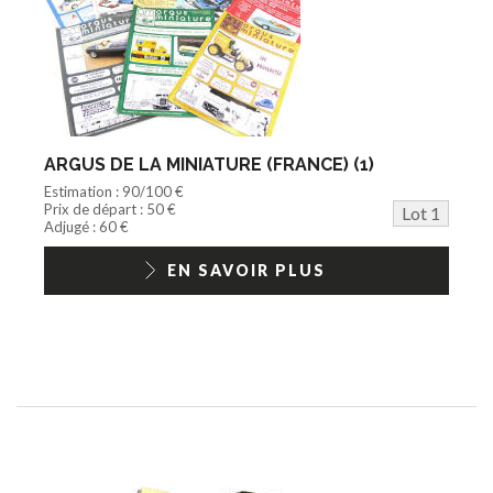
Action Figure
Peluche
Disque
Agricole
Documentation
Train HO
Jeu vidéo/Console
ARGUS DE LA MINIATURE (FRANCE) (1)
Playmobil/Lego
Estimation : 90/100 €
Barbie/Big Jim
Prix de départ : 50 €
Lot 1
Jouets Fast Food
Adjugé : 60 €
Trading cards
1/18ème moderne
EN SAVOIR PLUS