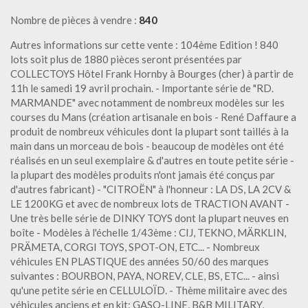
Nombre de pièces à vendre :
840
Autres informations sur cette vente : 104ème Edition ! 840
lots soit plus de 1880 pièces seront présentées par
COLLECTOYS Hôtel Frank Hornby à Bourges (cher) à partir de
11h le samedi 19 avril prochain. - Importante série de "RD.
MARMANDE" avec notamment de nombreux modèles sur les
courses du Mans (création artisanale en bois - René Daffaure a
produit de nombreux véhicules dont la plupart sont taillés à la
main dans un morceau de bois - beaucoup de modèles ont été
réalisés en un seul exemplaire & d'autres en toute petite série -
la plupart des modèles produits n'ont jamais été conçus par
d'autres fabricant) - "CITROËN" à l'honneur : LA DS, LA 2CV &
LE 1200KG et avec de nombreux lots de TRACTION AVANT -
Une très belle série de DINKY TOYS dont la plupart neuves en
boîte - Modèles à l'échelle 1/43ème : CIJ, TEKNO, MÄRKLIN,
PRÄMETA, CORGI TOYS, SPOT-ON, ETC... - Nombreux
véhicules EN PLASTIQUE des années 50/60 des marques
suivantes : BOURBON, PAYA, NOREV, CLE, BS, ETC... - ainsi
qu'une petite série en CELLULOÏD. - Thème militaire avec des
véhicules anciens et en kit: GASO-LINE, B&B MILITARY,