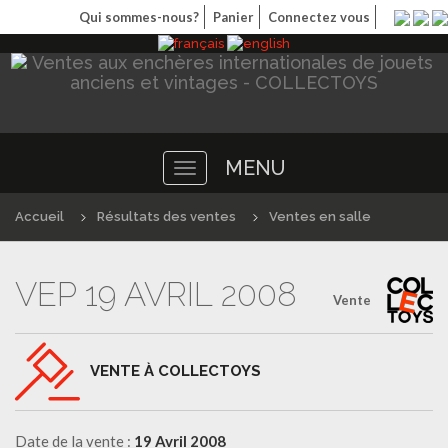
Qui sommes-nous?
Panier
Connectez vous
MENU
Toggle
navigation
Accueil
Résultats des ventes
Ventes en salle
VEP 19 AVRIL 2008
Vente
VENTE À COLLECTOYS
Date de la vente :
19 Avril 2008