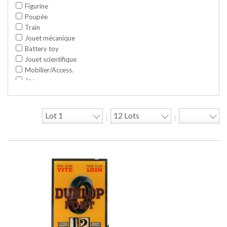
Figurine
Poupée
Train
Jouet mécanique
Battery toy
Jouet scientifique
Mobilier/Access.
Jeu
Space toy/Robot
Garage/hangar
Travaux publics
|
|
Jeu construction
Divers
Objet publicitaire
Bande dessinée
Circuit
Cycle/Auto
Action Figure
Peluche
Disque
Agricole