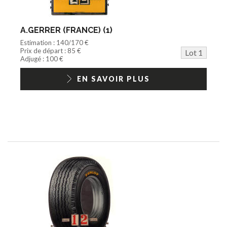
Documentation
Train HO
Jeu vidéo/Console
A.GERRER (FRANCE) (1)
Playmobil/Lego
Estimation : 140/170 €
Barbie/Big Jim
Prix de départ : 85 €
Lot 1
Jouets Fast Food
Adjugé : 100 €
Trading cards
1/18ème moderne
EN SAVOIR PLUS