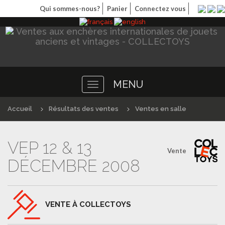
Qui sommes-nous?
Panier
Connectez vous
MENU
Toggle
navigation
Accueil
Résultats des ventes
Ventes en salle
VEP 12 & 13
Vente
DÉCEMBRE 2008
VENTE À COLLECTOYS