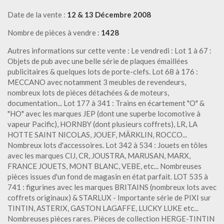
Date de la vente :
12 & 13 Décembre 2008
Nombre de pièces à vendre :
1428
Autres informations sur cette vente : Le vendredi : Lot 1 à 67 :
Objets de pub avec une belle série de plaques émaillées
publicitaires & quelques lots de porte-clefs. Lot 68 à 176 :
MECCANO avec notamment 3 meubles de revendeurs,
nombreux lots de pièces détachées & de moteurs,
documentation... Lot 177 à 341 : Trains en écartement "O" &
"HO" avec les marques JEP (dont une superbe locomotive à
vapeur Pacific), HORNBY (dont plusieurs coffrets), LR, LA
HOTTE SAINT NICOLAS, JOUEF, MÄRKLIN, ROCCO...
Nombreux lots d'accessoires. Lot 342 à 534 : Jouets en tôles
avec les marques CIJ, CR, JOUSTRA, MARUSAN, MARX,
FRANCE JOUETS, MONT BLANC, VEBE, etc... Nombreuses
pièces issues d'un fond de magasin en état parfait. LOT 535 à
741 : figurines avec les marques BRITAINS (nombreux lots avec
coffrets originaux) & STARLUX - Importante série de PIXI sur
TINTIN, ASTERIX, GASTON LAGAFFE, LUCKY LUKE etc...
Nombreuses pièces rares. Pièces de collection HERGE-TINTIN