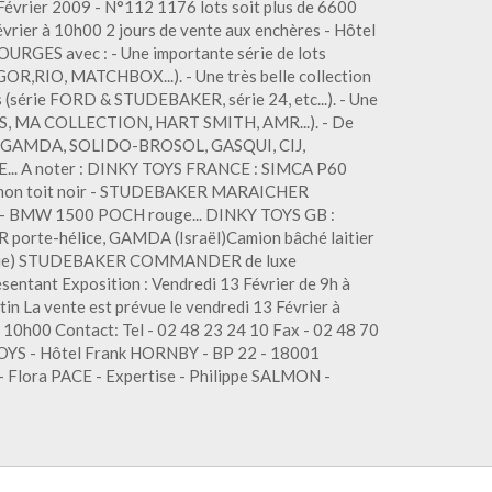
 Février 2009 - N°112 1176 lots soit plus de 6600
évrier à 10h00 2 jours de vente aux enchères - Hôtel
RGES avec : - Une importante série de lots
OR,RIO, MATCHBOX...). - Une très belle collection
(série FORD & STUDEBAKER, série 24, etc...). - Une
EVOS, MA COLLECTION, HART SMITH, AMR...). - De
s : GAMDA, SOLIDO-BROSOL, GASQUI, CIJ,
. A noter : DINKY TOYS FRANCE : SIMCA P60
mon toit noir - STUDEBAKER MARAICHER
- BMW 1500 POCH rouge... DINKY TOYS GB :
rte-hélice, GAMDA (Israël)Camion bâché laitier
que) STUDEBAKER COMMANDER de luxe
entant Exposition : Vendredi 13 Février de 9h à
tin La vente est prévue le vendredi 13 Février à
de 10h00 Contact: Tel - 02 48 23 24 10 Fax - 02 48 70
OYS - Hôtel Frank HORNBY - BP 22 - 18001
- Flora PACE - Expertise - Philippe SALMON -