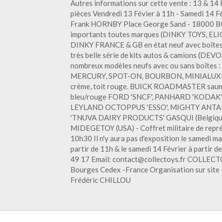
Autres informations sur cette vente : 13 & 14
pièces Vendredi 13 Févier à 11h - Samedi 14 F
Frank HORNBY Place George Sand - 18000 BOU
importants toutes marques (DINKY TOYS, ELIG
DINKY FRANCE & GB en état neuf avec boîtes 
très belle série de kits autos & camions (D
nombreux modèles neufs avec ou sans boîte
MERCURY, SPOT-ON, BOURBON, MINIALUXE..
crème, toit rouge. BUICK ROADMASTER sau
bleu/rouge FORD 'SNCF', PANHARD 'KODAK'
LEYLAND OCTOPPUS 'ESSO', MIGHTY ANTAR po
'TNUVA DAIRY PRODUCTS' GASQUI (Belgi
MIDEGETOY (USA) - Coffret militaire de représ
10h30 Il n'y aura pas d'exposition le samedi ma
partir de 11h & le samedi 14 Février à partir 
49 17 Email: contact@collectoys.fr COLLECT
Bourges Cedex -France Organisation sur site 
Frédéric CHILLOU