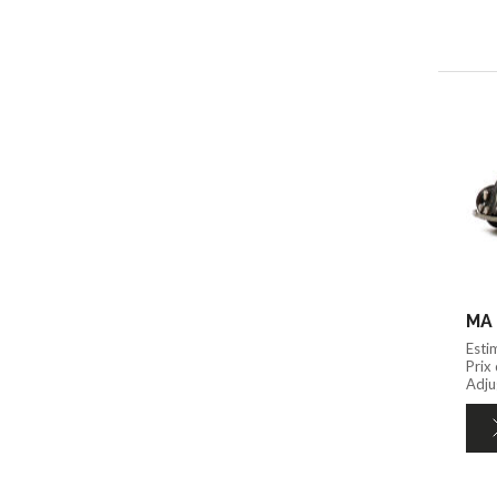
MA 
Esti
Prix
Adju