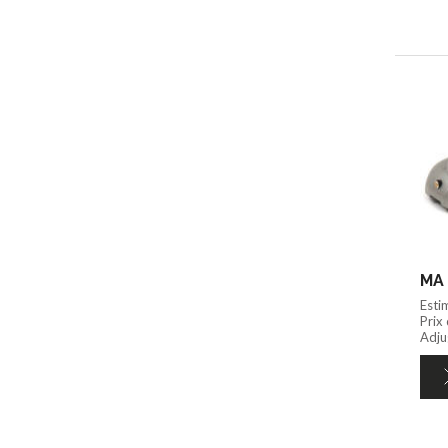
MA 
Esti
Prix
Adju