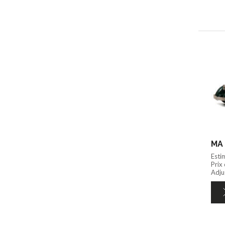
MA 
Esti
Prix
Adju