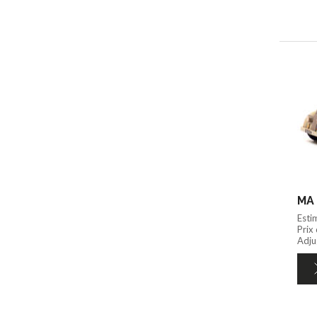
MA 
Esti
Prix
Adju