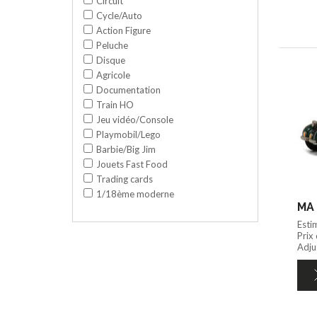
Circuit
Cycle/Auto
Action Figure
Peluche
Disque
Agricole
Documentation
Train HO
Jeu vidéo/Console
Playmobil/Lego
Barbie/Big Jim
Jouets Fast Food
Trading cards
1/18ème moderne
MA 
Esti
Prix
Adjug