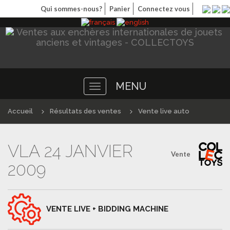
Qui sommes-nous?
Panier
Connectez vous
MENU
Toggle
navigation
Accueil
Résultats des ventes
Vente live auto
VLA 24 JANVIER
Vente
2009
VENTE LIVE + BIDDING MACHINE