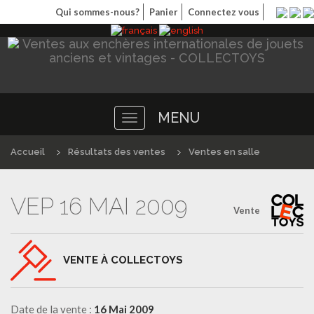
Qui sommes-nous?
Panier
Connectez vous
MENU
Toggle
navigation
Accueil
Résultats des ventes
Ventes en salle
VEP 16 MAI 2009
Vente
VENTE À COLLECTOYS
Date de la vente :
16 Mai 2009