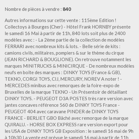
Nombre de pièces à vendre :
840
Autres informations sur cette vente : 115ème Edition !
Collectoys à Bourges (Cher) - Hôtel Frank HORNBY présente
le samedi 16 Mai à partir de 11h, 840 lots soit plus de 2400
modèles avec : - La 2ème partie de la collection de modèles
FERRARI avec nombreux kits & lots. - Belle série de kits :
camions civils, militaires, pompiers & sur le thème du cirque
(JEAN RICHARD & BOUGLIONE). On retrouve notamment les
marques MINITRUCKS & MINICIRQUE - De nombreux modèles
neufs en boîte des marques : DINKY TOYS (France & GB),
TEKNO, CORGI TOYS, CIJ, MERCURY, NOREV A noter ! -
MERCEDES minibus avec remorques de la foire-expo de
Bruxelles de la marque TEKNO - Un Présentoir de détaillant
DINKY TOYS. - PEUGEOT D3A POSTES très rare version avec
jantes concaves référence 560 de DINKY TOYS France -
PEUGEOT 404 avec caravane PINDER de DINKY TOYS
FRANCE - BERLIET GBO Bâché avec remorque de la marque
QUIRALU. - HORSE BOX EXPRESS rare version export pour
les USA de DINKY TOYS GB Exposition : le samedi 16 mai de 9h
à 10h30 La vente est prévue le samedi 16 mai à partir de 11h