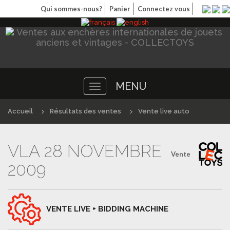
Qui sommes-nous?
Panier
Connectez vous
MENU
Toggle
navigation
Accueil
Résultats des ventes
Vente live auto
VLA 28 NOVEMBRE
Vente
2009
VENTE LIVE + BIDDING MACHINE