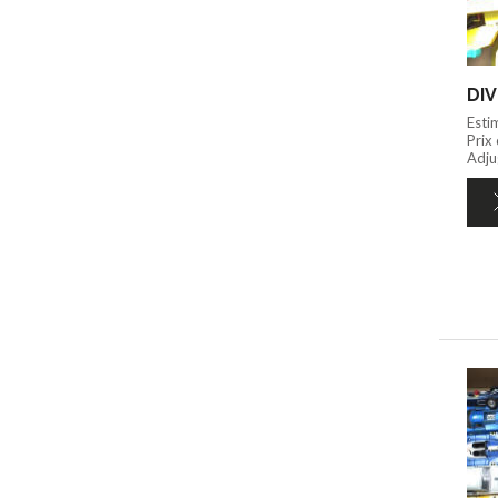
DIV
Esti
Prix
Adju