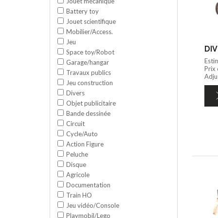
Jouet mécanique
Battery toy
Jouet scientifique
Mobilier/Access.
Jeu
DIV
Space toy/Robot
Esti
Garage/hangar
Prix
Travaux publics
Adju
Jeu construction
Divers
Objet publicitaire
Bande dessinée
Circuit
Cycle/Auto
Action Figure
Peluche
Disque
Agricole
Documentation
Train HO
Jeu vidéo/Console
Playmobil/Lego