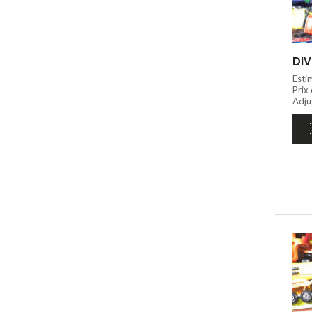
DIV
Esti
Prix
Adju