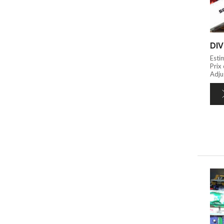
DIV
Esti
Prix
Adju