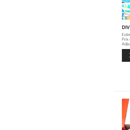
DIV
Esti
Prix
Adju