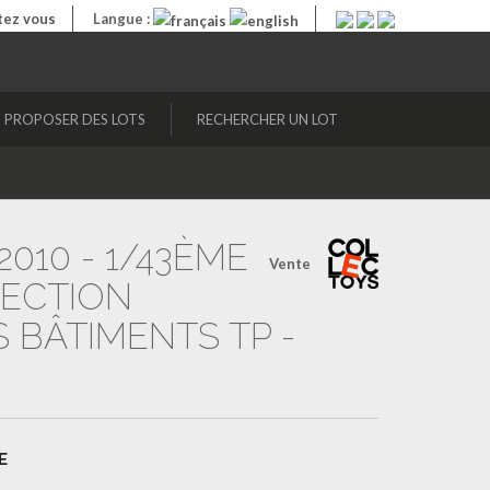
ez vous
Langue :
PROPOSER DES LOTS
RECHERCHER UN LOT
010 - 1/43ÈME
Vente
LECTION
 BÂTIMENTS TP -
E