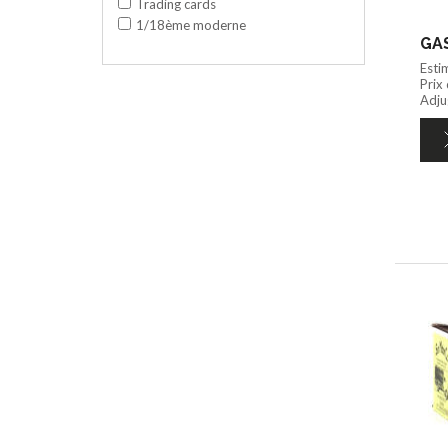
Trading cards
1/18ème moderne
GAS
Esti
Prix
Adjug