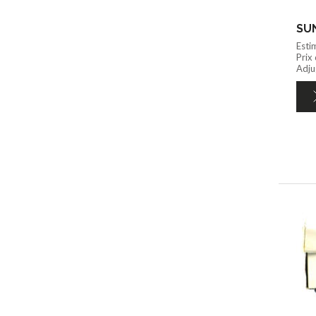
Esti
Prix
Adjug