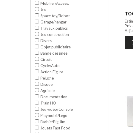
Mobilier/Access.
Jeu
TOO
Space toy/Robot
Esti
Garage/hangar
Prix
Travaux publics
Adju
Jeu construction
Divers
Objet publicitaire
Bande dessinée
Circuit
Cycle/Auto
Action Figure
Peluche
Disque
Agricole
Documentation
Train HO
Jeu vidéo/Console
Playmobil/Lego
Barbie/Big Jim
Jouets Fast Food