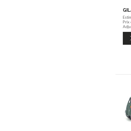
GIL
Esti
Prix
Adju