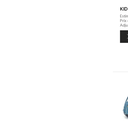
KID
Esti
Prix
Adju