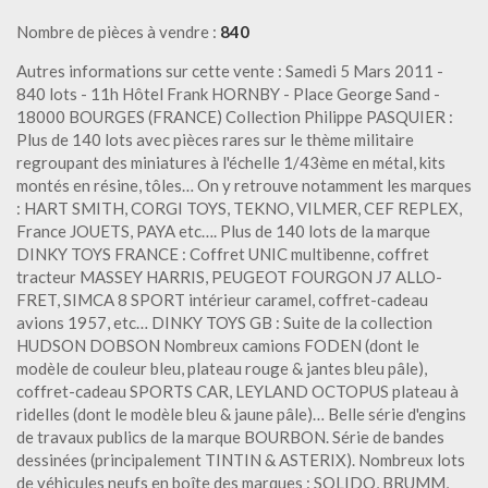
Nombre de pièces à vendre :
840
Autres informations sur cette vente : Samedi 5 Mars 2011 -
840 lots - 11h Hôtel Frank HORNBY - Place George Sand -
18000 BOURGES (FRANCE) Collection Philippe PASQUIER :
Plus de 140 lots avec pièces rares sur le thème militaire
regroupant des miniatures à l'échelle 1/43ème en métal, kits
montés en résine, tôles… On y retrouve notamment les marques
: HART SMITH, CORGI TOYS, TEKNO, VILMER, CEF REPLEX,
France JOUETS, PAYA etc…. Plus de 140 lots de la marque
DINKY TOYS FRANCE : Coffret UNIC multibenne, coffret
tracteur MASSEY HARRIS, PEUGEOT FOURGON J7 ALLO-
FRET, SIMCA 8 SPORT intérieur caramel, coffret-cadeau
avions 1957, etc… DINKY TOYS GB : Suite de la collection
HUDSON DOBSON Nombreux camions FODEN (dont le
modèle de couleur bleu, plateau rouge & jantes bleu pâle),
coffret-cadeau SPORTS CAR, LEYLAND OCTOPUS plateau à
ridelles (dont le modèle bleu & jaune pâle)… Belle série d'engins
de travaux publics de la marque BOURBON. Série de bandes
dessinées (principalement TINTIN & ASTERIX). Nombreux lots
de véhicules neufs en boîte des marques : SOLIDO, BRUMM,