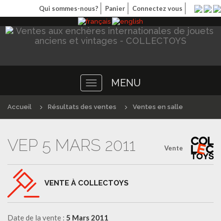
Qui sommes-nous?
Panier
Connectez vous
MENU
Toggle
navigation
Accueil
Résultats des ventes
Ventes en salle
VEP 5 MARS 2011
Vente
VENTE À COLLECTOYS
Date de la vente :
5 Mars 2011