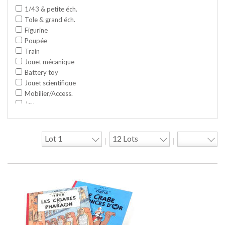
1/43 & petite éch.
Tole & grand éch.
Figurine
Poupée
Train
Jouet mécanique
Battery toy
Jouet scientifique
Mobilier/Access.
Jeu
Space toy/Robot
Garage/hangar
Travaux publics
|
|
Jeu construction
Divers
Objet publicitaire
Bande dessinée
Circuit
Cycle/Auto
Action Figure
Peluche