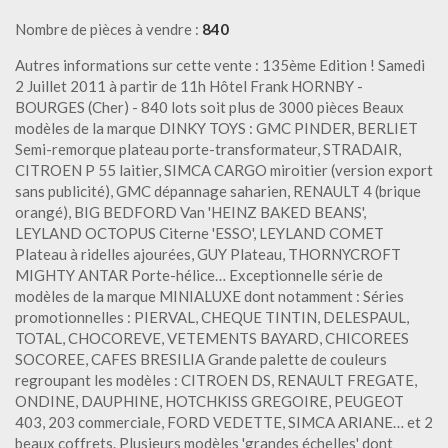
Nombre de pièces à vendre :
840
Autres informations sur cette vente : 135ème Edition ! Samedi
2 Juillet 2011 à partir de 11h Hôtel Frank HORNBY -
BOURGES (Cher) - 840 lots soit plus de 3000 pièces Beaux
modèles de la marque DINKY TOYS : GMC PINDER, BERLIET
Semi-remorque plateau porte-transformateur, STRADAIR,
CITROEN P 55 laitier, SIMCA CARGO miroitier (version export
sans publicité), GMC dépannage saharien, RENAULT 4 (brique
orangé), BIG BEDFORD Van 'HEINZ BAKED BEANS',
LEYLAND OCTOPUS Citerne 'ESSO', LEYLAND COMET
Plateau à ridelles ajourées, GUY Plateau, THORNYCROFT
MIGHTY ANTAR Porte-hélice… Exceptionnelle série de
modèles de la marque MINIALUXE dont notamment : Séries
promotionnelles : PIERVAL, CHEQUE TINTIN, DELESPAUL,
TOTAL, CHOCOREVE, VETEMENTS BAYARD, CHICOREES
SOCOREE, CAFES BRESILIA Grande palette de couleurs
regroupant les modèles : CITROEN DS, RENAULT FREGATE,
ONDINE, DAUPHINE, HOTCHKISS GREGOIRE, PEUGEOT
403, 203 commerciale, FORD VEDETTE, SIMCA ARIANE… et 2
beaux coffrets. Plusieurs modèles 'grandes échelles' dont