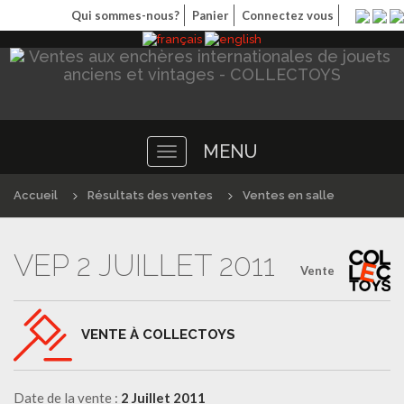
Qui sommes-nous?
Panier
Connectez vous
MENU
Toggle
navigation
Accueil
Résultats des ventes
Ventes en salle
VEP 2 JUILLET 2011
Vente
VENTE À COLLECTOYS
Date de la vente :
2 Juillet 2011