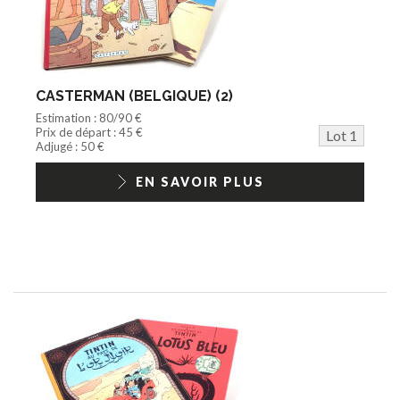
Disque
Agricole
Documentation
Train HO
Jeu vidéo/Console
CASTERMAN (BELGIQUE) (2)
Playmobil/Lego
Estimation : 80/90 €
Barbie/Big Jim
Prix de départ : 45 €
Lot 1
Jouets Fast Food
Adjugé : 50 €
Trading cards
1/18ème moderne
EN SAVOIR PLUS