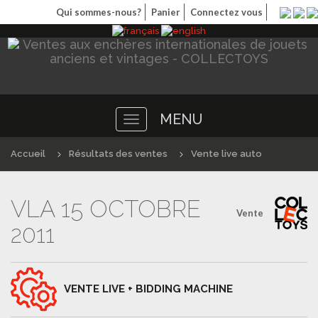
Qui sommes-nous?
Panier
Connectez vous
MENU
Toggle
navigation
Accueil
Résultats des ventes
Vente live auto
VLA 15 OCTOBRE
Vente
2011
VENTE LIVE + BIDDING MACHINE