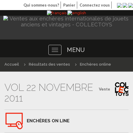
Qui sommes-nous?
Panier
Connectez vous
MENU
Toggle
navigation
Accueil
Résultats des ventes
Enchères online
VOL 22 NOVEMBRE
Vente
2011
ENCHÈRES ON LINE