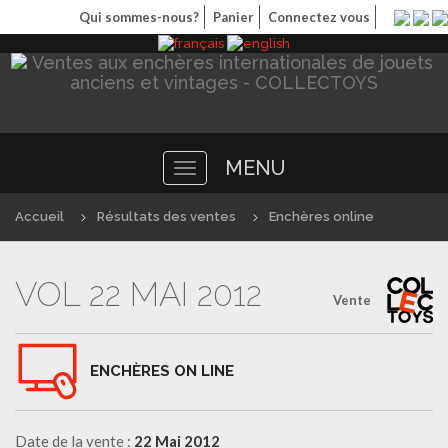
Qui sommes-nous?
Panier
Connectez vous
MENU
Toggle
navigation
Accueil
Résultats des ventes
Enchères online
VOL 22 MAI 2012
Vente
ENCHÈRES ON LINE
Date de la vente :
22 Mai 2012