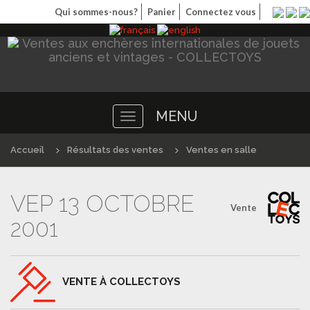
Qui sommes-nous?
Panier
Connectez vous
MENU
Toggle
navigation
Accueil
Résultats des ventes
Ventes en salle
VEP 13 OCTOBRE
Vente
2001
VENTE À COLLECTOYS