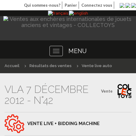
Qui sommes-nous?
Panier
Connectez vous
MENU
Toggle
navigation
Accueil
Résultats des ventes
Vente live auto
VLA 7 DÉCEMBRE
Vente
2012 - N°42
VENTE LIVE + BIDDING MACHINE