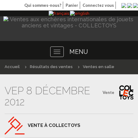
Qui sommes-nous?
Panier
Connectez vous
MENU
Toggle
navigation
Accueil
Résultats des ventes
Ventes en salle
VEP 8 DÉCEMBRE
Vente
2012
VENTE À COLLECTOYS