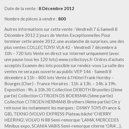
Date de la vente :
8 Décembre 2012
Nombre de pièces à vendre :
800
Autres informations sur cette vente : Vendredi 7 & Samedi 8
Décembre 2012 2 jours de Ventes Exceptionnelles Pour
terminer cette année 2012, une avalanche de surprises, une des
plus ventes COLLECTOYS! VLA 42 - Vendredi 7 décembre à
10h – 720 lots Vente en direct sur Internet uniquement (avec
une pause tous les 120 lots) www.collectoys.fr Ordres d’achats
acceptés Examen des lots possible sur rendez-vous La salle des
ventes ne sera pas ouverte au public VEP 146 - Samedi 8
décembre à 11h – 800 lots Vente à l’Hôtel Frank Hornby –
Bourges (Cher) - France Horaires : 11h. à 13h. – 14h. à 19h.
Exposition : 9h. à 10h.30 Collection DEBOTH Bruxelles (2ème
partie) Collection CITROEN DS BOERSMA (5ème partie)
Collection CITROEN HERMANS Brothers (4ème partie) On y
retrouve les notamment les marques : DINKY TOYS (France &
GB), TEKNO (VOLVO EXPRESS Plateau bâché 'CHERRY
HEERING', VOLVO N 88 Semi-remorque 'LAMA', MERCEDES
Minibus expo, SCANIA VABIS Semi-remorque citerne 'ORA'…),