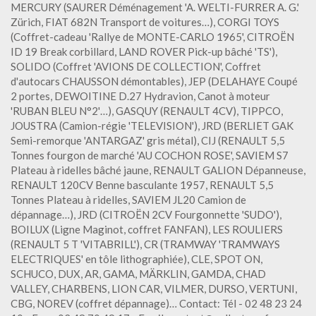
MERCURY (SAURER Déménagement 'A. WELTI-FURRER A. G.'
Zürich, FIAT 682N Transport de voitures…), CORGI TOYS
(Coffret-cadeau 'Rallye de MONTE-CARLO 1965', CITROËN
ID 19 Break corbillard, LAND ROVER Pick-up bâché 'TS'),
SOLIDO (Coffret 'AVIONS DE COLLECTION', Coffret
d'autocars CHAUSSON démontables), JEP (DELAHAYE Coupé
2 portes, DEWOITINE D.27 Hydravion, Canot à moteur
'RUBAN BLEU N°2'…), GASQUY (RENAULT 4CV), TIPPCO,
JOUSTRA (Camion-régie 'TELEVISION'), JRD (BERLIET GAK
Semi-remorque 'ANTARGAZ' gris métal), CIJ (RENAULT 5,5
Tonnes fourgon de marché 'AU COCHON ROSE', SAVIEM S7
Plateau à ridelles bâché jaune, RENAULT GALION Dépanneuse,
RENAULT 120CV Benne basculante 1957, RENAULT 5,5
Tonnes Plateau à ridelles, SAVIEM JL20 Camion de
dépannage…), JRD (CITROËN 2CV Fourgonnette 'SUDO'),
BOILUX (Ligne Maginot, coffret FANFAN), LES ROULIERS
(RENAULT 5 T 'VITABRILL'), CR (TRAMWAY 'TRAMWAYS
ELECTRIQUES' en tôle lithographiée), CLE, SPOT ON,
SCHUCO, DUX, AR, GAMA, MÄRKLIN, GAMDA, CHAD
VALLEY, CHARBENS, LION CAR, VILMER, DURSO, VERTUNI,
CBG, NOREV (coffret dépannage)… Contact: Tél - 02 48 23 24