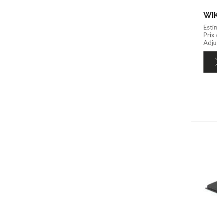
Esti
Prix
Adju