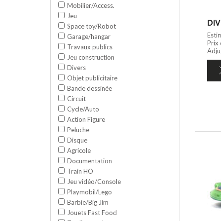
Mobilier/Access.
Jeu
DIV
Space toy/Robot
Esti
Garage/hangar
Prix
Travaux publics
Adju
Jeu construction
Divers
Objet publicitaire
Bande dessinée
Circuit
Cycle/Auto
Action Figure
Peluche
Disque
Agricole
Documentation
Train HO
Jeu vidéo/Console
Playmobil/Lego
Barbie/Big Jim
Jouets Fast Food