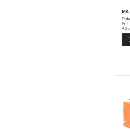
MAJ
Esti
Prix
Adju