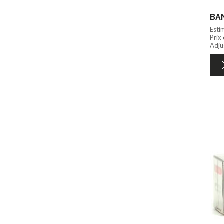
BAN
Esti
Prix
Adju