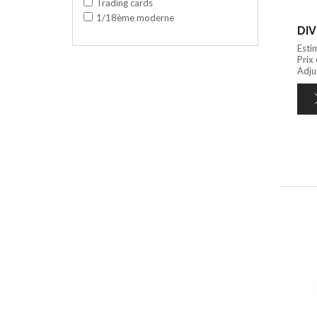
Trading cards
1/18ème moderne
DIV
Esti
Prix
Adju