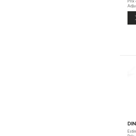
Prix
Adju
DIN
Esti
Prix