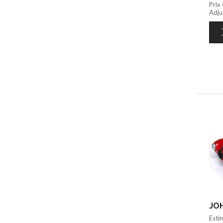
Prix
Adju
JOH
Esti