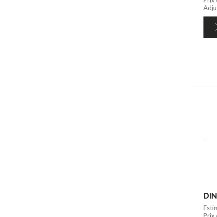
Adju
DIN
Esti
Prix