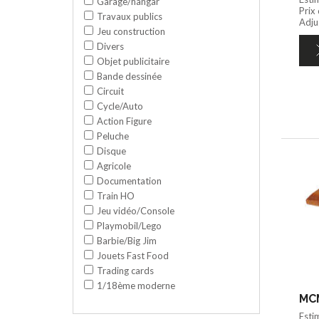
Garage/hangar
Prix
Travaux publics
Adju
Jeu construction
Divers
Objet publicitaire
Bande dessinée
Circuit
Cycle/Auto
Action Figure
Peluche
Disque
Agricole
Documentation
Train HO
Jeu vidéo/Console
Playmobil/Lego
Barbie/Big Jim
Jouets Fast Food
Trading cards
1/18ème moderne
MCM
Esti