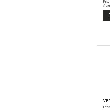
Prix
Adju
VER
Esti