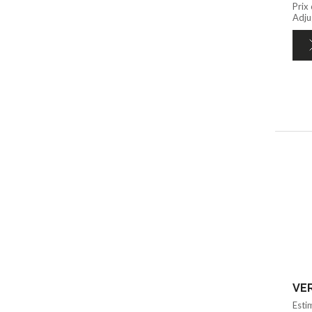
Prix
Adju
VER
Esti