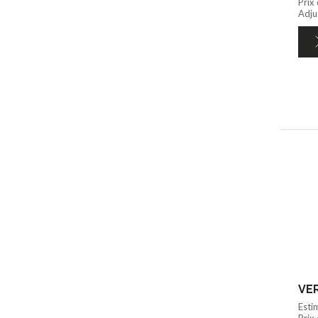
Prix
Adju
VER
Esti
Prix