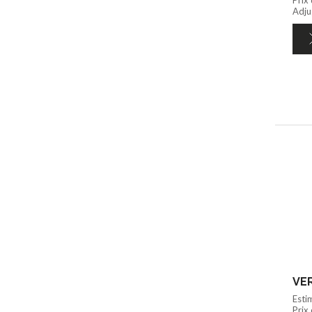
Adju
VER
Esti
Prix