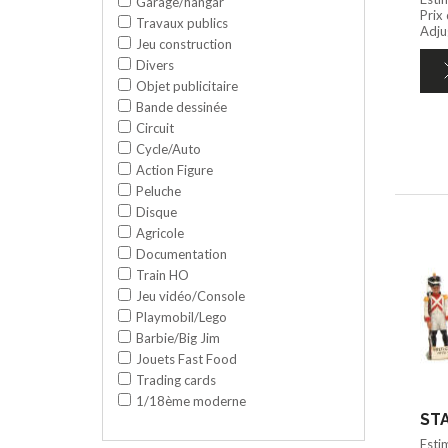
Garage/hangar
Prix
Travaux publics
Adju
Jeu construction
Divers
Objet publicitaire
Bande dessinée
Circuit
Cycle/Auto
Action Figure
Peluche
Disque
Agricole
Documentation
Train HO
Jeu vidéo/Console
Playmobil/Lego
Barbie/Big Jim
Jouets Fast Food
Trading cards
1/18ème moderne
STA
Esti