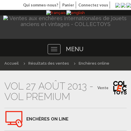
Qui sommes-nous?
Panier
Connectez vous
MENU
Toggle
navigation
Accueil
Résultats des ventes
Enchères online
VOL 27 AOÛT 2013 -
Vente
VOL PREMIUM
ENCHÈRES ON LINE