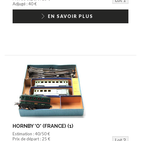
Jouets Fast Food
Adjugé : 40 €
Trading cards
1/18ème moderne
EN SAVOIR PLUS
HORNBY 'O' (FRANCE) (1)
Estimation : 40/50 €
Prix de départ : 25 €
Lot 2