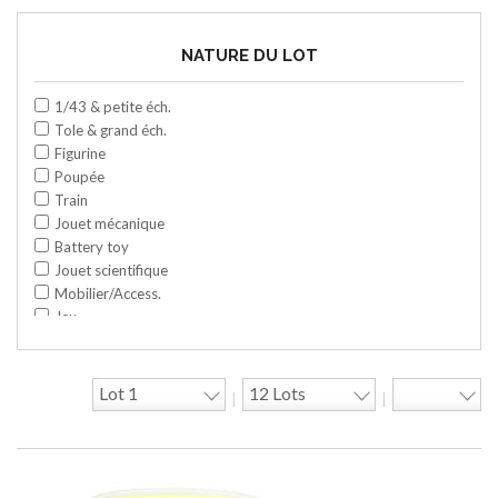
NATURE DU LOT
1/43 & petite éch.
Tole & grand éch.
Figurine
Poupée
Train
Jouet mécanique
Battery toy
Jouet scientifique
Mobilier/Access.
Jeu
Space toy/Robot
Garage/hangar
Travaux publics
|
|
Jeu construction
Divers
Objet publicitaire
Bande dessinée