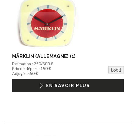
Circuit
Cycle/Auto
Action Figure
Peluche
Disque
Agricole
Documentation
Train HO
Jeu vidéo/Console
MÄRKLIN (ALLEMAGNE) (1)
Playmobil/Lego
Estimation : 250/300 €
Barbie/Big Jim
Prix de départ : 150 €
Lot 1
Jouets Fast Food
Adjugé : 550 €
Trading cards
1/18ème moderne
EN SAVOIR PLUS