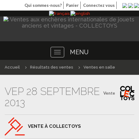
Qui sommes-nous?
Panier
Connectez vous
MENU
Toggle
navigation
Accueil
Résultats des ventes
Ventes en salle
VEP 28 SEPTEMBRE
Vente
2013
VENTE À COLLECTOYS