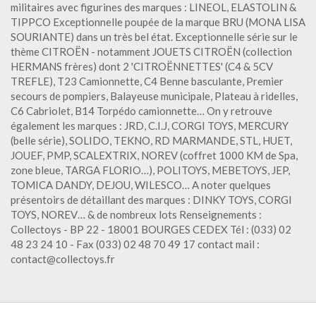
militaires avec figurines des marques : LINEOL, ELASTOLIN &
TIPPCO Exceptionnelle poupée de la marque BRU (MONA LISA
SOURIANTE) dans un très bel état. Exceptionnelle série sur le
thème CITROËN - notamment JOUETS CITROËN (collection
HERMANS frères) dont 2 'CITROËNNETTES' (C4 & 5CV
TREFLE), T23 Camionnette, C4 Benne basculante, Premier
secours de pompiers, Balayeuse municipale, Plateau à ridelles,
C6 Cabriolet, B14 Torpédo camionnette… On y retrouve
également les marques : JRD, C.I.J, CORGI TOYS, MERCURY
(belle série), SOLIDO, TEKNO, RD MARMANDE, STL, HUET,
JOUEF, PMP, SCALEXTRIX, NOREV (coffret 1000 KM de Spa,
zone bleue, TARGA FLORIO…), POLITOYS, MEBETOYS, JEP,
TOMICA DANDY, DEJOU, WILESCO… A noter quelques
présentoirs de détaillant des marques : DINKY TOYS, CORGI
TOYS, NOREV… & de nombreux lots Renseignements :
Collectoys - BP 22 - 18001 BOURGES CEDEX Tél : (033) 02
48 23 24 10 - Fax (033) 02 48 70 49 17 contact mail :
contact@collectoys.fr