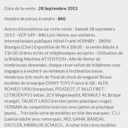
Date de la vente :
28 Septembre 2013
Nombre de pièces à vendre :
840
Autres informations sur cette vente : Samedi 28 septembre
2013 - VEP 149 - 840 Lots Ventes aux enchères
internationales publiques Hôtel Frank HORNBY - 18000
Bourges (Cher) Exposition de 9h à 10h30 - la vente débute à
11h 00 Ordres écrits et téléphoniques acceptés - Utilisation de
la Bidding Machine ATTENTION : Afin de limiter de
nombreuses demandes, chaque réservation de téléphone vous
engagera à enchérir au minimum à l'estimation basse.
Nombreux lots neufs de 'fond de stock de magasin' Beaux
modèles de la marque DINKY TOYS France & GB : ALFA
ROMEO 1900 (turquoise), PEUGEOT J7 'ALLO FRET',
CITROËN P55 laitier, 2CV Wegenwacht, RENAULT 4L (brique
orangé), TALBOT LAGO (version jantes plastique rouge),
FERRARI de compétition (version avec jantes en plastique
jaune)… Très belle série de modèles en tôle des marques : C.I.J
(camion bâché avec remorque), JRD, GAMA, BANDAI,
DISTLER, MÄRKLIN, SCHUCO... A noter très rares modèles