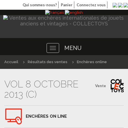
Qui sommes-nous?
Panier
Connectez vous
MENU
Toggle
navigation
Accueil
Résultats des ventes
Enchères online
VOL 8 OCTOBRE
Vente
2013 (C)
ENCHÈRES ON LINE