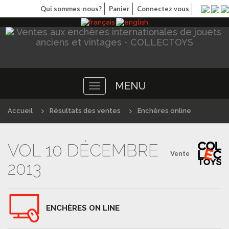
Qui sommes-nous?
Panier
Connectez vous
MENU
Toggle
navigation
Accueil
Résultats des ventes
Enchères online
VOL 10 DÉCEMBRE
Vente
2013
ENCHÈRES ON LINE