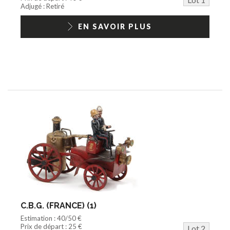
Jouets Fast Food
Adjugé : Retiré
Trading cards
1/18ème moderne
EN SAVOIR PLUS
C.B.G. (FRANCE) (1)
Estimation : 40/50 €
Prix de départ : 25 €
Lot 2