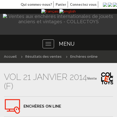
Qui sommes-nous?
Panier
Connectez vous
MENU
Toggle
navigation
Accueil
Résultats des ventes
Enchères online
VOL 21 JANVIER 2014
Vente
(F)
ENCHÈRES ON LINE