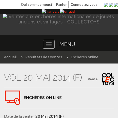
Qui sommes-nous?
Panier
Connectez vous
MENU
Toggle
navigation
Accueil
Résultats des ventes
Enchères online
VOL 20 MAI 2014 (F)
Vente
ENCHÈRES ON LINE
Date de la vente :
20 Mai 2014 (F)