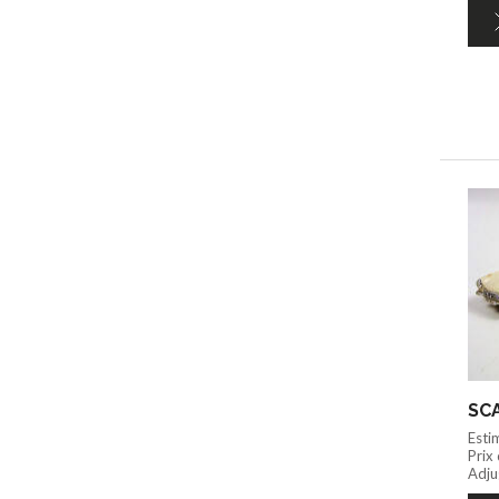
SCA
Esti
Prix
Adju