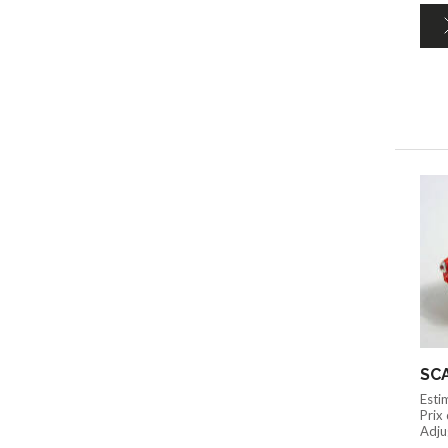
SCA
Esti
Prix
Adju