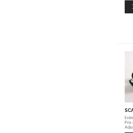
SCA
Esti
Prix
Adju