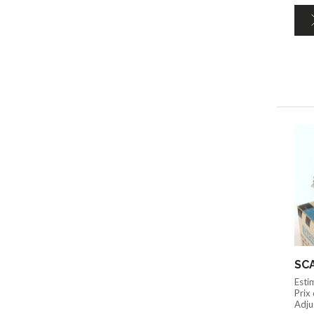
SCA
Esti
Prix
Adju