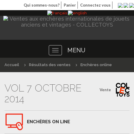
Qui sommes-nous?
Panier
Connectez vous
MENU
Toggle
navigation
Accueil
Résultats des ventes
Enchères online
VOL 7 OCTOBRE
Vente
2014
ENCHÈRES ON LINE