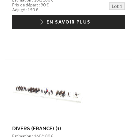
Barbie/Big Jim
Prix de départ : 90 €
Lot 1
Jouets Fast Food
Adjugé : 150 €
Trading cards
1/18ème moderne
EN SAVOIR PLUS
DIVERS (FRANCE) (1)
Estimation : 160/180 €