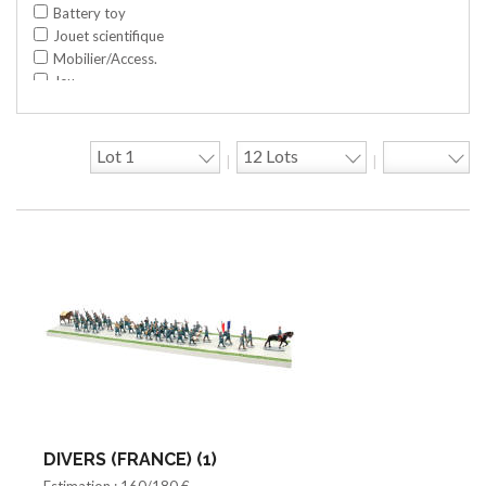
Battery toy
Jouet scientifique
Mobilier/Access.
Jeu
Space toy/Robot
Garage/hangar
Travaux publics
|
|
Jeu construction
Divers
Objet publicitaire
Bande dessinée
Circuit
Cycle/Auto
Action Figure
Peluche
Disque
Agricole
Documentation
Train HO
Jeu vidéo/Console
DIVERS (FRANCE) (1)
Playmobil/Lego
Estimation : 160/180 €