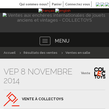
Qui sommes-nous?
Panier
Connectez vous
MENU
Toggle
navigation
Accueil
Résultats des ventes
Ventes en salle
VEP 8 NOVEMBRE
Vente
2014
VENTE À COLLECTOYS