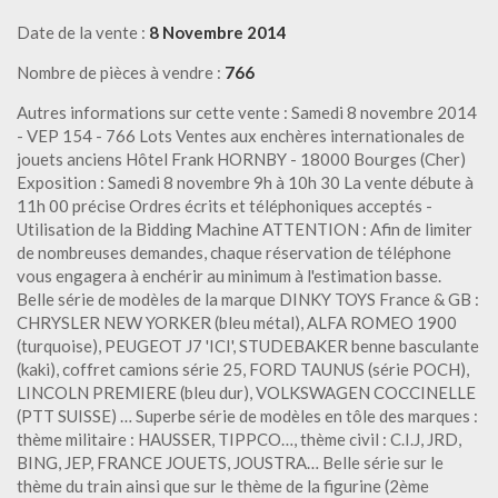
Date de la vente :
8 Novembre 2014
Nombre de pièces à vendre :
766
Autres informations sur cette vente : Samedi 8 novembre 2014
- VEP 154 - 766 Lots Ventes aux enchères internationales de
jouets anciens Hôtel Frank HORNBY - 18000 Bourges (Cher)
Exposition : Samedi 8 novembre 9h à 10h 30 La vente débute à
11h 00 précise Ordres écrits et téléphoniques acceptés -
Utilisation de la Bidding Machine ATTENTION : Afin de limiter
de nombreuses demandes, chaque réservation de téléphone
vous engagera à enchérir au minimum à l'estimation basse.
Belle série de modèles de la marque DINKY TOYS France & GB :
CHRYSLER NEW YORKER (bleu métal), ALFA ROMEO 1900
(turquoise), PEUGEOT J7 'ICI', STUDEBAKER benne basculante
(kaki), coffret camions série 25, FORD TAUNUS (série POCH),
LINCOLN PREMIERE (bleu dur), VOLKSWAGEN COCCINELLE
(PTT SUISSE) … Superbe série de modèles en tôle des marques :
thème militaire : HAUSSER, TIPPCO…, thème civil : C.I.J, JRD,
BING, JEP, FRANCE JOUETS, JOUSTRA… Belle série sur le
thème du train ainsi que sur le thème de la figurine (2ème