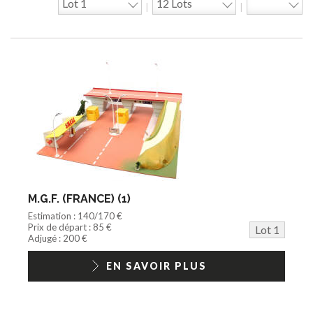
|
|
Jeu construction
Divers
Objet publicitaire
Bande dessinée
Circuit
Cycle/Auto
Action Figure
Peluche
Disque
Agricole
Documentation
Train HO
Jeu vidéo/Console
M.G.F. (FRANCE) (1)
Playmobil/Lego
Estimation : 140/170 €
Barbie/Big Jim
Prix de départ : 85 €
Lot 1
Jouets Fast Food
Adjugé : 200 €
Trading cards
1/18ème moderne
EN SAVOIR PLUS