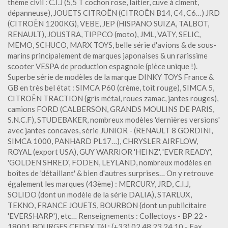
thème civil : C.I.J (5,5 T cochon rose, laitier, cuve à ciment,
dépanneuse), JOUETS CITROËN (CITROËN B14, C4, C6…) JRD
(CITROËN 1200KG), VEBE, JEP (HISPANO SUIZA, TALBOT,
RENAULT), JOUSTRA, TIPPCO (moto), JML, VATY, SELIC,
MEMO, SCHUCO, MARX TOYS, belle série d'avions & de sous-
marins principalement de marques japonaises & un rarissime
scooter VESPA de production espagnole (pièce unique !).
Superbe série de modèles de la marque DINKY TOYS France &
GB en très bel état : SIMCA P60 (crème, toit rouge), SIMCA 5,
CITROËN TRACTION (gris métal, roues zamac, jantes rouges),
camions FORD (CALBERSON, GRANDS MOULINS DE PARIS,
S.N.C.F), STUDEBAKER, nombreux modèles 'dernières versions'
avec jantes concaves, série JUNIOR - (RENAULT 8 GORDINI,
SIMCA 1000, PANHARD PL17…), CHRYSLER AIRFLOW,
ROYAL (export USA), GUY WARRIOR 'HEINZ', 'EVER READY',
'GOLDEN SHRED', FODEN, LEYLAND, nombreux modèles en
boîtes de 'détaillant' & bien d'autres surprises… On y retrouve
également les marques (43ème) : MERCURY, JRD, C.I.J,
SOLIDO (dont un modèle de la série DALIA), STARLUX,
TEKNO, FRANCE JOUETS, BOURBON (dont un publicitaire
'EVERSHARP'), etc… Renseignements : Collectoys - BP 22 -
18001 BOURGES CEDEX Tél : (+33) 02 48 23 24 10 - Fax