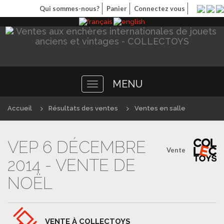
Qui sommes-nous?
Panier
Connectez vous
MENU
Toggle
navigation
Accueil
Résultats des ventes
Ventes en salle
VEP 6 DÉCEMBRE
Vente
2014 - VENTE DE
NOËL
VENTE À COLLECTOYS