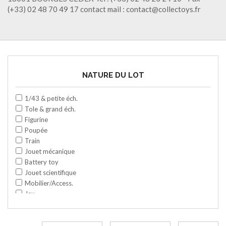
(+33) 02 48 70 49 17 contact mail : contact@collectoys.fr
NATURE DU LOT
1/43 & petite éch.
Tole & grand éch.
Figurine
Poupée
Train
Jouet mécanique
Battery toy
Jouet scientifique
Mobilier/Access.
Jeu
Space toy/Robot
Garage/hangar
Travaux publics