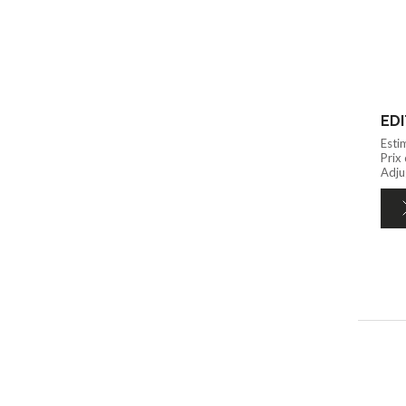
Esti
Prix
Adjug