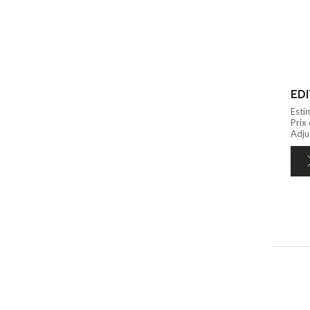
Esti
Prix
Adjug