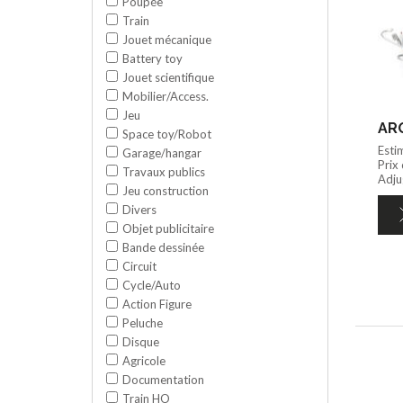
Poupée
Train
Jouet mécanique
Battery toy
Jouet scientifique
Mobilier/Access.
Jeu
ARO
Space toy/Robot
Esti
Garage/hangar
Prix
Travaux publics
Adju
Jeu construction
Divers
Objet publicitaire
Bande dessinée
Circuit
Cycle/Auto
Action Figure
Peluche
Disque
Agricole
Documentation
Train HO