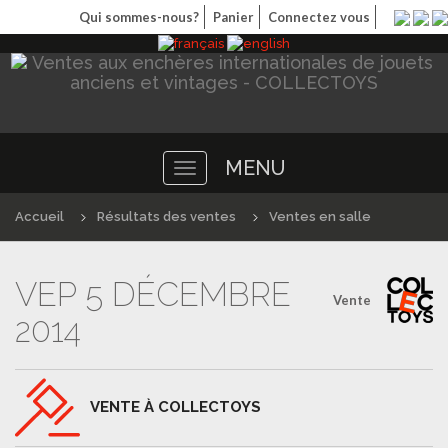
Qui sommes-nous?
Panier
Connectez vous
MENU
Toggle
navigation
Accueil
Résultats des ventes
Ventes en salle
VEP 5 DÉCEMBRE
Vente
2014
VENTE À COLLECTOYS