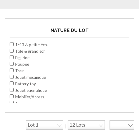
NATURE DU LOT
1/43 & petite éch.
Tole & grand éch.
Figurine
Poupée
Train
Jouet mécanique
Battery toy
Jouet scientifique
Mobilier/Access.
Jeu
Space toy/Robot
Garage/hangar
Travaux publics
|
|
Jeu construction
Divers