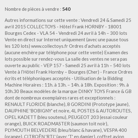
Nombre de pièces à vendre :
540
Autres informations sur cette vente : Vendredi 24 & Samedi 25
avril 2015 COLLECTOYS - Hôtel Frank HORNBY - 18001
Bourges Cedex - VLA 54 - Vendredi 24 avril à 14h – 300 lots
Vente en direct sur Internet uniquement (avec une pause tous
les 120 lots) www.collectoys.fr Ordres d’achats acceptés
(aucune enchère par téléphone pour cette vente) Examen des
lots possible sur rendez-vous La salle des ventes ne sera pas
ouverte au public - VEP 157 - Samedi 25 avril à 11h – 540 lots
Vente à l’Hôtel Frank Hornby – Bourges (Cher) - France Ordres
écrits et téléphoniques acceptés - Utilisation de la Bidding
Machine Horaires : 11h. à 13h. – 14h. à 18h. Exposition : 9h. à
10h.30 Beaux modèles de la marque DINKY TOYS France & GB
dont de nombreux exemplaires rares et exceptionnels :
RENAULT FLORIDE (blanche), 8 GORDINI (Prototype jaune),
DAUPHINE 'BOBIGNY' et noire, 4L POSTES & AUTOROUTES,
OPEL KADETT (bleu soutenu), PEUGEOT 203 (essai couleur
orange), BUICK ROADMASTER (saumon toit noir),
PLYMOUTH BELVEDERE (bleu/blanc & havane), VESPA 400
(orange), CITROËN 'RTL' (avec 'T' en damier), coffret avion