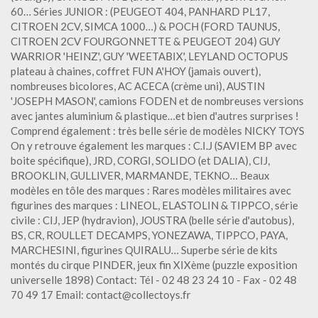
60… Séries JUNIOR : (PEUGEOT 404, PANHARD PL17,
CITROEN 2CV, SIMCA 1000…) & POCH (FORD TAUNUS,
CITROEN 2CV FOURGONNETTE & PEUGEOT 204) GUY
WARRIOR 'HEINZ', GUY 'WEETABIX', LEYLAND OCTOPUS
plateau à chaines, coffret FUN A'HOY (jamais ouvert),
nombreuses bicolores, AC ACECA (crème uni), AUSTIN
'JOSEPH MASON', camions FODEN et de nombreuses versions
avec jantes aluminium & plastique…et bien d'autres surprises !
Comprend également : très belle série de modèles NICKY TOYS
On y retrouve également les marques : C.I.J (SAVIEM BP avec
boite spécifique), JRD, CORGI, SOLIDO (et DALIA), CIJ,
BROOKLIN, GULLIVER, MARMANDE, TEKNO… Beaux
modèles en tôle des marques : Rares modèles militaires avec
figurines des marques : LINEOL, ELASTOLIN & TIPPCO, série
civile : CIJ, JEP (hydravion), JOUSTRA (belle série d'autobus),
BS, CR, ROULLET DECAMPS, YONEZAWA, TIPPCO, PAYA,
MARCHESINI, figurines QUIRALU… Superbe série de kits
montés du cirque PINDER, jeux fin XIXème (puzzle exposition
universelle 1898) Contact: Tél - 02 48 23 24 10 - Fax - 02 48
70 49 17 Email: contact@collectoys.fr