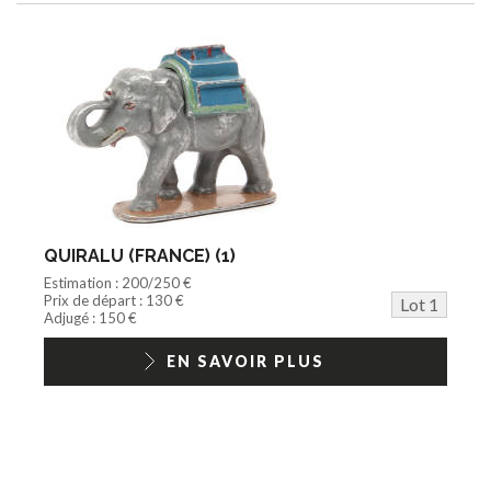
Objet publicitaire
Bande dessinée
Circuit
Cycle/Auto
Action Figure
Peluche
Disque
Agricole
Documentation
Train HO
Jeu vidéo/Console
QUIRALU (FRANCE) (1)
Playmobil/Lego
Estimation : 200/250 €
Barbie/Big Jim
Prix de départ : 130 €
Lot 1
Jouets Fast Food
Adjugé : 150 €
Trading cards
1/18ème moderne
EN SAVOIR PLUS