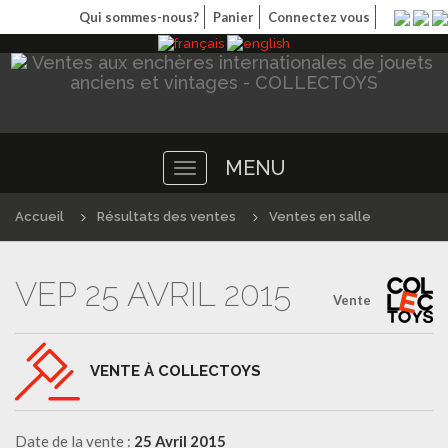
Qui sommes-nous?
Panier
Connectez vous
MENU
Toggle
navigation
Accueil
Résultats des ventes
Ventes en salle
VEP 25 AVRIL 2015
Vente
VENTE À COLLECTOYS
Date de la vente :
25 Avril 2015