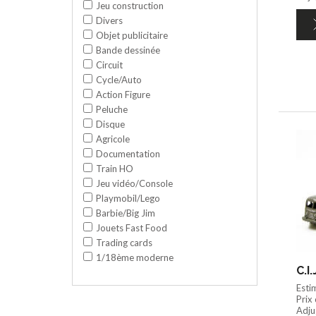
Jeu construction
Divers
Objet publicitaire
Bande dessinée
Circuit
Cycle/Auto
Action Figure
Peluche
Disque
Agricole
Documentation
Train HO
Jeu vidéo/Console
Playmobil/Lego
Barbie/Big Jim
Jouets Fast Food
Trading cards
1/18ème moderne
C.I
Esti
Prix
Adju