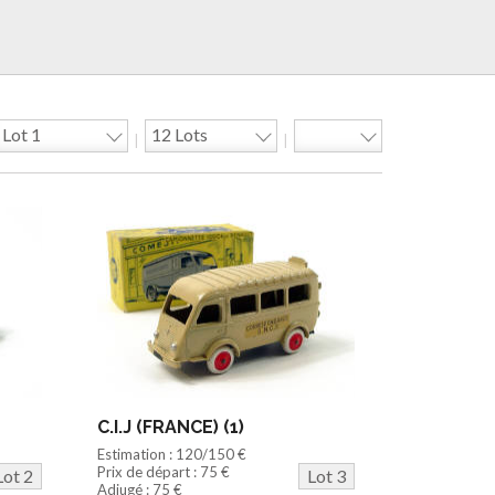
|
|
C.I.J (FRANCE) (1)
Estimation : 120/150 €
Prix de départ : 75 €
Lot 2
Lot 3
Adjugé : 75 €