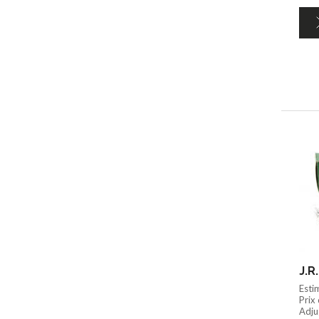
J.R
Esti
Prix
Adju