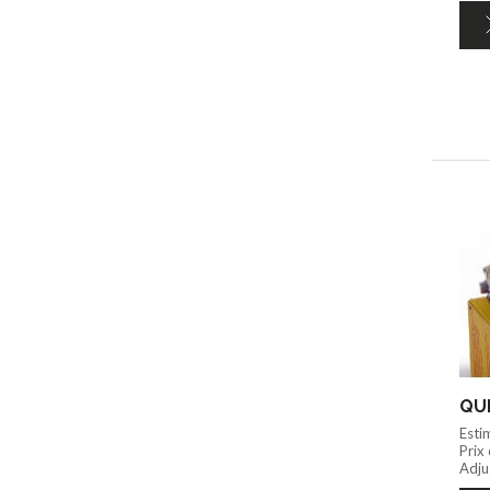
QUI
Esti
Prix
Adju