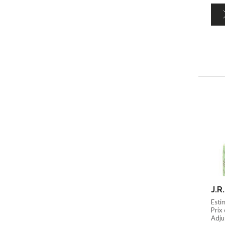
J.R
Esti
Prix
Adju