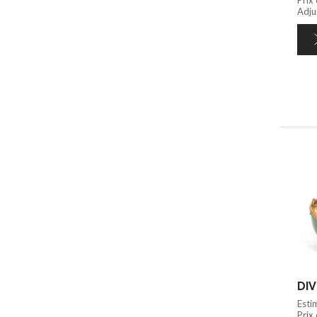
Adju
DIV
Esti
Prix