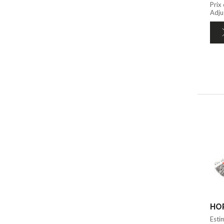
Prix
Adju
HOR
Esti