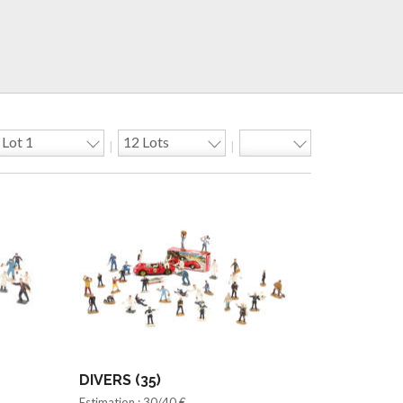
|
|
DIVERS (35)
Estimation : 30/40 €