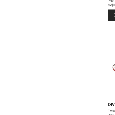
Prix
Adju
DIV
Esti
Prix