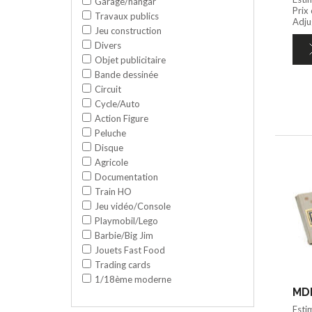
Garage/hangar
Prix
Travaux publics
Adju
Jeu construction
Divers
Objet publicitaire
Bande dessinée
Circuit
Cycle/Auto
Action Figure
Peluche
Disque
Agricole
Documentation
Train HO
Jeu vidéo/Console
Playmobil/Lego
Barbie/Big Jim
Jouets Fast Food
Trading cards
1/18ème moderne
MDM
Esti