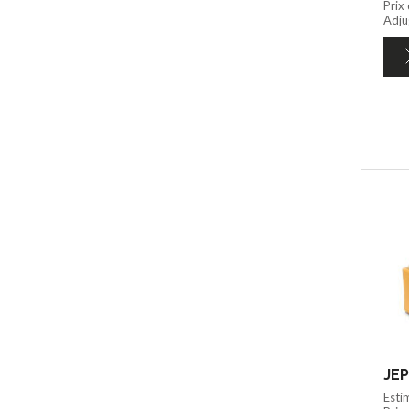
Prix
Adju
JEP
Esti