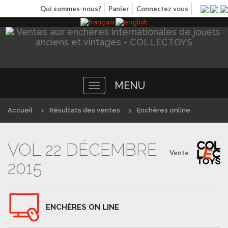
Qui sommes-nous?
Panier
Connectez vous
MENU
Toggle
navigation
Accueil
Résultats des ventes
Enchères online
VOL 22 DÉCEMBRE
Vente
2015
ENCHÈRES ON LINE