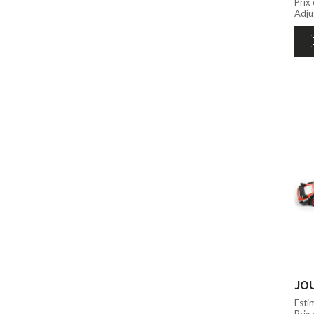
Prix
Adju
JOU
Esti
Prix