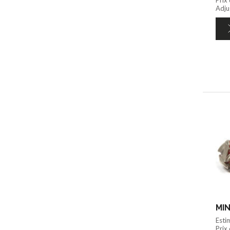
Adju
MIN
Esti
Prix