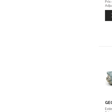
Prix
Adju
GEG
Esti