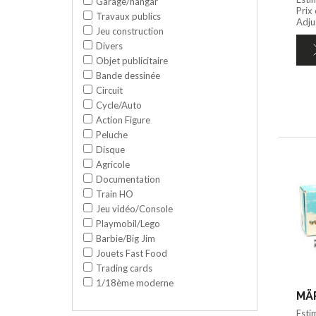
Garage/hangar
Prix
Travaux publics
Adju
Jeu construction
Divers
Objet publicitaire
Bande dessinée
Circuit
Cycle/Auto
Action Figure
Peluche
Disque
Agricole
Documentation
Train HO
Jeu vidéo/Console
Playmobil/Lego
Barbie/Big Jim
Jouets Fast Food
Trading cards
1/18ème moderne
Esti