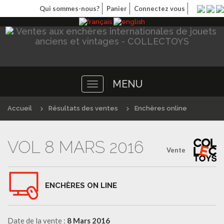
Qui sommes-nous?
Panier
Connectez vous
MENU
Toggle
navigation
Accueil
Résultats des ventes
Enchères online
VOL 8 MARS 2016
Vente
ENCHÈRES ON LINE
Date de la vente :
8 Mars 2016