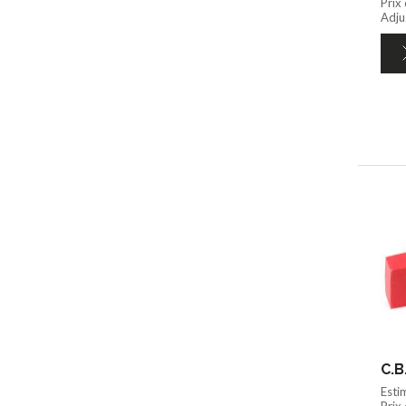
Prix
Adju
C.B
Esti
Prix