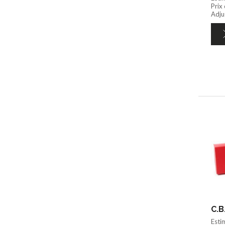
Prix
Adju
C.B
Esti