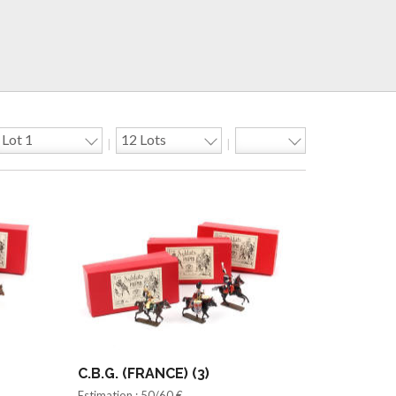
|
|
C.B.G. (FRANCE) (3)
Estimation : 50/60 €