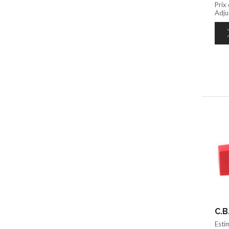
Prix
Adju
C.B
Esti