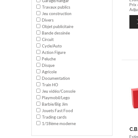
Garage/hangar
Prix
Travaux publics
Adju
Jeu construction
Divers
Objet publicitaire
Bande dessinée
Circuit
Cycle/Auto
Action Figure
Peluche
Disque
Agricole
Documentation
Train HO
Jeu vidéo/Console
Playmobil/Lego
Barbie/Big Jim
Jouets Fast Food
Trading cards
1/18ème moderne
C.B
Esti