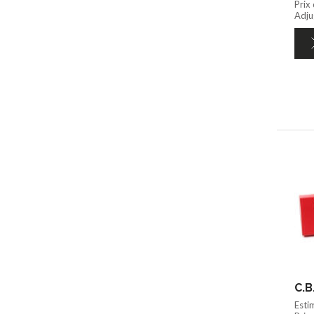
Prix
Adju
C.B
Esti