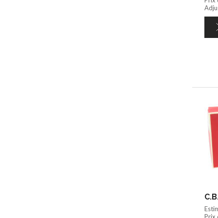
Adju
C.B
Esti
Prix