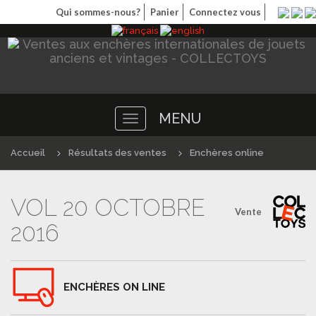
Qui sommes-nous?
Panier
Connectez vous
MENU
Toggle
navigation
Accueil
Résultats des ventes
Enchères online
VOL 20 OCTOBRE
Vente
2016
ENCHÈRES ON LINE