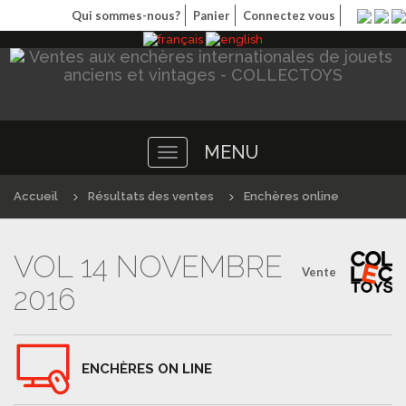
Qui sommes-nous?
Panier
Connectez vous
MENU
Toggle
navigation
Accueil
Résultats des ventes
Enchères online
VOL 14 NOVEMBRE
Vente
2016
ENCHÈRES ON LINE