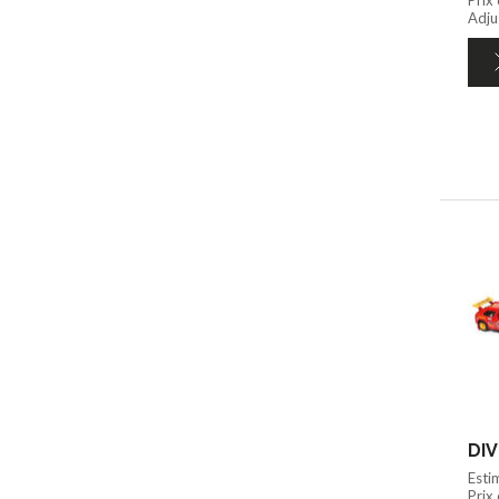
Adju
DIV
Esti
Prix