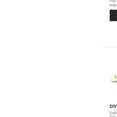
Prix
Adju
DIV
Esti
Prix