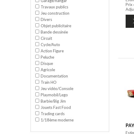
Garage/hangar
Prix
Travaux publics
Adju
Jeu construction
Divers
Objet publicitaire
Bande dessinée
Circuit
Cycle/Auto
Action Figure
Peluche
Disque
Agricole
Documentation
Train HO
Jeu vidéo/Console
Playmobil/Lego
Barbie/Big Jim
Jouets Fast Food
Trading cards
1/18ème moderne
PAY
Esti