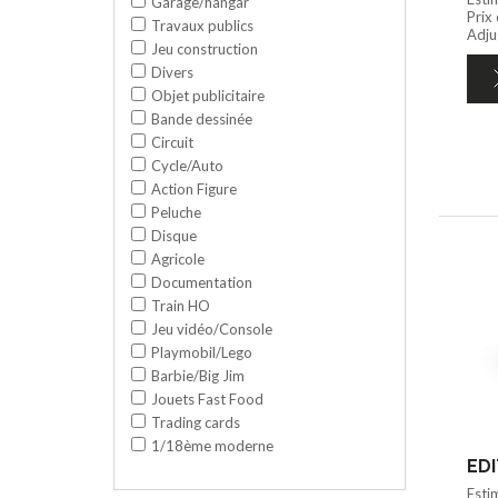
Garage/hangar
Prix
Travaux publics
Adju
Jeu construction
Divers
Objet publicitaire
Bande dessinée
Circuit
Cycle/Auto
Action Figure
Peluche
Disque
Agricole
Documentation
Train HO
Jeu vidéo/Console
Playmobil/Lego
Barbie/Big Jim
Jouets Fast Food
Trading cards
1/18ème moderne
EDI
Esti