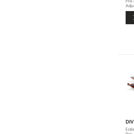
Prix
Adju
DIV
Esti
Prix