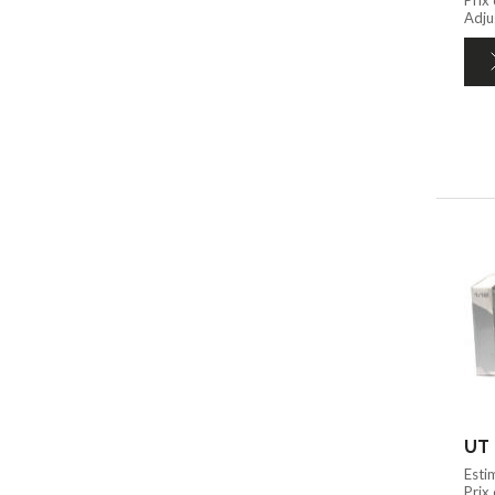
Adju
UT 
Esti
Prix