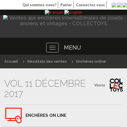
Qui sommes-nous?
Panier
Connectez vous
MENU
Toggle
navigation
Accueil
Résultats des ventes
Enchères online
VOL 11 DÉCEMBRE
Vente
2017
ENCHÈRES ON LINE