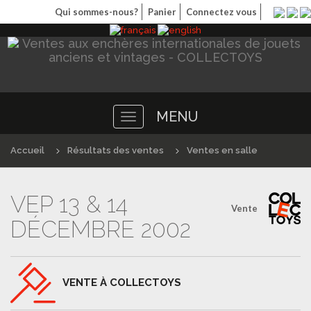
Qui sommes-nous?
Panier
Connectez vous
MENU
Toggle
navigation
Accueil
Résultats des ventes
Ventes en salle
VEP 13 & 14
Vente
DÉCEMBRE 2002
VENTE À COLLECTOYS