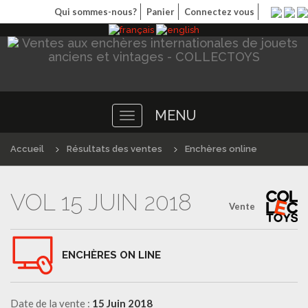
Qui sommes-nous?
Panier
Connectez vous
MENU
Toggle
navigation
Accueil
Résultats des ventes
Enchères online
VOL 15 JUIN 2018
Vente
ENCHÈRES ON LINE
Date de la vente :
15 Juin 2018