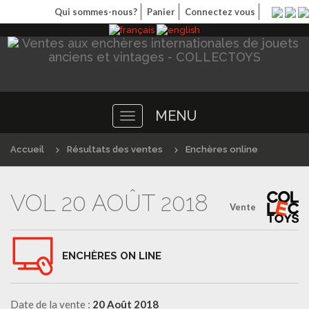
Qui sommes-nous?
Panier
Connectez vous
MENU
Toggle
navigation
Accueil
Résultats des ventes
Enchères online
VOL 20 AOÛT 2018
Vente
ENCHÈRES ON LINE
Date de la vente :
20 Août 2018