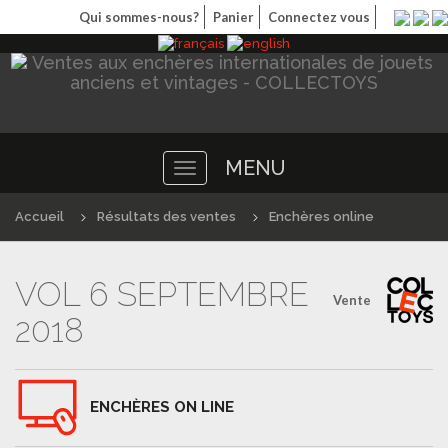
Qui sommes-nous?
Panier
Connectez vous
MENU
Toggle
navigation
Accueil
Résultats des ventes
Enchères online
VOL 6 SEPTEMBRE
Vente
2018
ENCHÈRES ON LINE